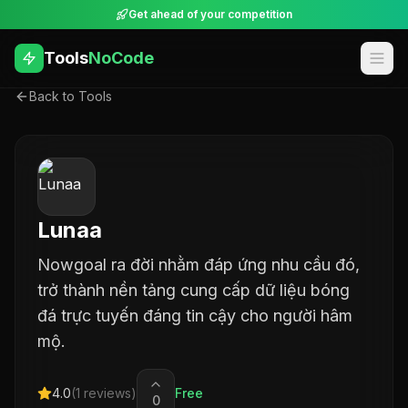
Get ahead of your competition
Tools
NoCode
Back to Tools
Lunaa
Nowgoal ra đời nhằm đáp ứng nhu cầu đó,
trở thành nền tảng cung cấp dữ liệu bóng
đá trực tuyến đáng tin cậy cho người hâm
mộ.
4.0
(
1
reviews)
Free
0