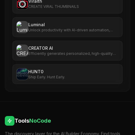
Viralth
CREATE VIRAL THUMBNAILS
Luminal
Unlock productivity with AI-driven automation,
analytics, and scalable workflows.
CREATOR AI
Efficiently generates personalized, high-quality
content for creators.
HUNT0
Ship Early. Hunt Early.
Tools
NoCode
The discovery layer for the AI Builder Economy. Find tools,