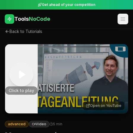
Get ahead of your competition
Tools
NoCode
Back to Tutorials
Click to play
Open on YouTube
advanced
Video
5
min